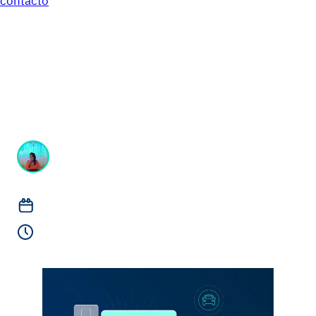
contacto
Trajimos el pago de
suscripción por débito a
Chile
Stella Vargas
Líder de contenido @Kushki
septiembre 10, 2020
Lectura de 2 minutos