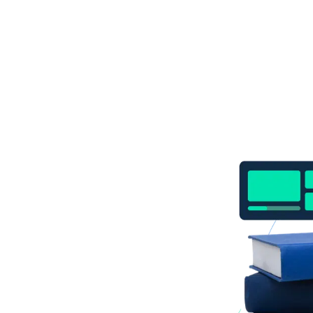
 tus
ucación
e Kushki ofrece
a la