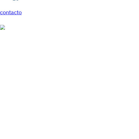
contacto
Simplifica y Aumenta
Ingresos con Pagos
Optimizados para Ed
Todo esto y más con las
distintas soluciones qu
industria de la Educación.