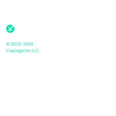
¿Necesitas soporte?
Envíanos un mensaje aqui
© 2018-2024
Llapingacho LLC.
Soluciones
PayIns
Industrias
API
Retail
Librería JS
Educación
Botón de Pago
PSP
Plugins
Gaming y Gambling