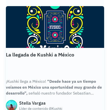
La llegada de Kushki a México
¡Kushki llega a México!
“Desde hace ya un tiempo
veíamos en México una oportunidad muy grande de
desarrollo”,
señaló nuestro fundador Sebastian
Castro, durante una entrevista con
Forbes México
. Por
Stella Vargas
lo que estamos felices de anunciar que abrimos
Líder de contenido @Kushki