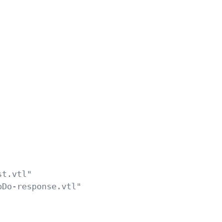


t.vtl"    
