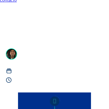
contacto
Crea tu primera API
GraphQL con AWS
AppSync
Alex Suquillo
Software Developer
agosto 17, 2020
Lectura de 2 minutos