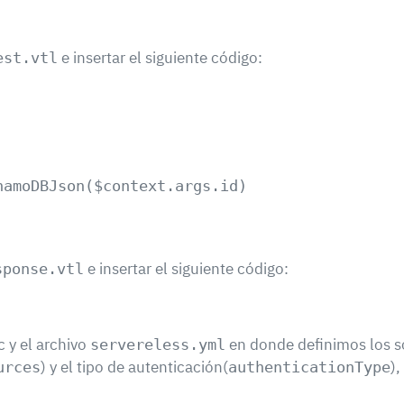
e insertar el siguiente código:
est.vtl
amoDBJson($context.args.id)    

e insertar el siguiente código:
sponse.vtl
 y el archivo
en donde definimos los s
servereless.yml
) y el tipo de autenticación(
),
urces
authenticationType