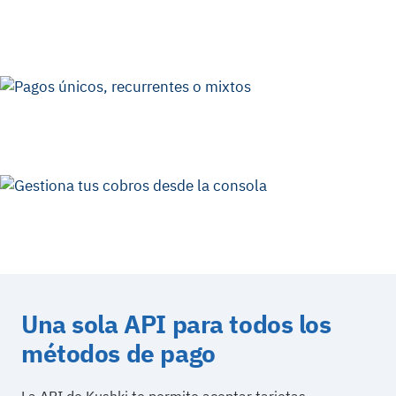
Consola de gestión Kushki
¡Toda la información de los cobros en un mismo lugar! Simplifica la
gestión
de tus pagos entrantes en una misma consola
, sin importar el medio de
pago.
Diversidad en medios de pago
La integración API de Kushki ofrece una
amplia variedad de métodos de
pago y cobertura en diferentes países
de nuestra región ¡Tú eliges cuales
son los más beneficiosos para tu negocio!
Seguridad de datos sensibles
Garantizamos la seguridad de la información de tus usuarios a través de
nuestra certificación
PCI Compliant level 1
, uno de los estándares de
seguridad de datos más altos para la industria de tarjetas de pago.
Una sola API para todos los
métodos de pago