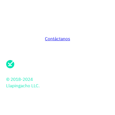
Múltiples medios de pago en diferentes países con
una misma integración.
¿Todo listo para empezar?
Contáctanos
¿Necesitas soporte?
Envíanos un mensaje aqui
© 2018-2024
Llapingacho LLC.
Soluciones