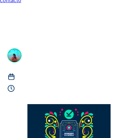
contacto
La llegada de Kushki a
México
Stella Vargas
Líder de contenido @Kushki
agosto 11, 2020
Lectura de 2 minutos