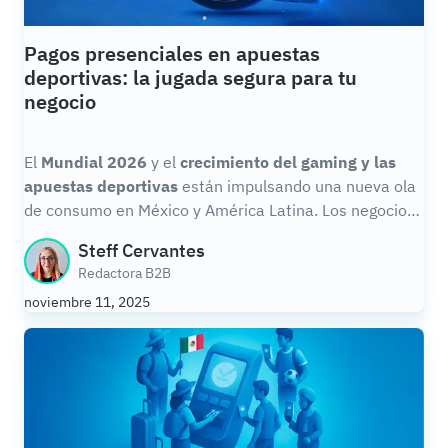
Pagos presenciales en apuestas
deportivas: la jugada segura para tu
negocio
El
Mundial 2026
y el
crecimiento del gaming y las
apuestas deportivas
están impulsando una nueva ola
de consumo en México y América Latina. Los negocios
ligados al entretenimiento, como casas de apuestas,
Steff Cervantes
bares, sports lounges y puntos de recarga, tienen la
Redactora B2B
oportunidad de
aumentar sus ingresos si ofrecen
noviembre 11, 2025
pagos presenciales rápidos, seguros y sin fricción.
Ahora,
modernizar la experiencia de cobro no es una
tendencia: es la jugada más rentable.
1. El auge de
las apuestas deportivas presenciales
Las apuestas
deportivas ya no son un nicho: son una industria
continuamente en expansión. En México,
el mercado