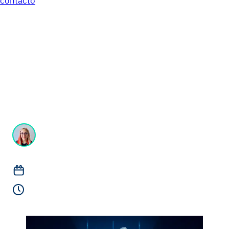
contacto
Tokenización: la
‘’magia’’ invisible
detrás de los pagos sin
fricción
Steff Cervantes
Redactora B2B
noviembre 19, 2025
Lectura de 2 minutos